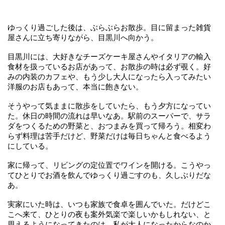
ゆっくり過ごした後は、ぶらぶらお散歩。目に留まった雑貨
屋さんに立ち寄りながら、目黒川へ向かう。
目黒川には、大好きなチーズケーキ屋さんやイタリアの輸入
食材を扱っているお店があって、お散歩の時は必ず覗く。好
みの内装のカフェや、もう少し大人になったら入ってみたい
洋服のお店もあって、本当に飽きない。
そうやって気ままに散歩をしていたら、もう夕方になってい
た。休日の時間の流れは早いなあ。駅前のスーパーで、サラ
ダをつくるための野菜と、おつまみを買って帰ろう。相変わ
らず料理は苦手だけど、野菜だけは毎日ちゃんと食べるよう
にしている。
家に帰って、リビングの定位置でワインを開ける。こうやっ
てひとりでお酒を飲んでゆっくり過ごすのも、久しぶりだな
あ。
実家にいた時は、いつも家族で食卓を囲んでいた。だけどこ
こへ来て、ひとりの夜も案外気楽で楽しいかもしれない、と
思えるようになってきたのは、私が大人になったからなのか