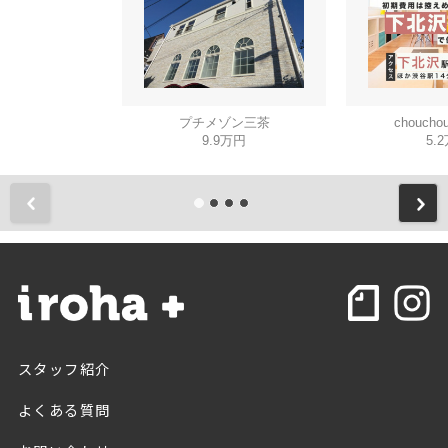
プチメゾン三茶
chouch
9.9万円
5.
スタッフ紹介
よくある質問