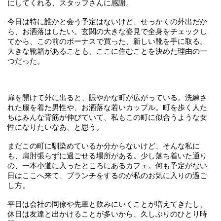
にしてくれる、スタッフさんに感謝。
今日は特に誰かと会う予定はないけど、せっかくの外出だか
ら、お洒落はしたい。玄関の大きな姿見で全身をチェックし
てから、この前のボーナスで買った、新しい靴を手に取る。
大きな靴箱があることも、ここに住むことを決めた理由の一
つだった。
扉を開けて外に出ると、賑やかな町が広がっている。洗練さ
れた服を着た男性や、お洒落な若いカップル。町を歩く人た
ちはみんな背筋が伸びていて、私もこの町に似合うような女
性になりたいなあ、と思う。
まだこの町に馴染めているか分からないけど、そんな私に
も、肩肘張らずに過ごせる場所がある。少し落ち着いた通り
の、一本小道に入ったところにあるカフェ。何も予定がない
日はここへ来て、ブランチをするのが私のお気に入りの過ご
し方。
平日は会社の同僚や先輩と飲みにいくことが増えてきたし、
休日は友達と出かけることが多いから、久しぶりのひとり時