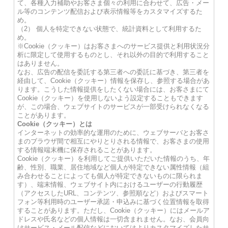
て、各種入力補助やお客さま個々の利用に合わせて、広告・メー
ル等のコンテンツ配信および表示情報等をカスタマイズするた
め。
（2） 個人を特定できない状態で、統計資料として利用するた
め。
※Cookie（クッキー）はお客さまへのサービス提供と利用状況分
析に限定して使用するものとし、それ以外の目的で利用すること
はありません。
なお、広告の配信を委託する第三者への委託に基づき、第三者を
経由して、Cookie（クッキー）情報を保存し、参照する場合があ
ります。こうした情報提供をしたくない場合には、お客さまにて
Cookie（クッキー）を使用しないよう設定することもできます
が、この場合、ウェブサイトのサービスが一部受けられなくなる
ことがあります。
Cookie（クッキー）とは
インターネットの効率的な運用のために、ウェブサーバとお客さ
まのブラウザ間で相互にやりとりされる情報で、お客さまの使用
する情報端末機に保存されることがあります。
Cookie（クッキー）を利用してご提供いただいた情報のうち、年
齢、性別、職業、居住地域など個人が特定できない属性情報（組
み合わせることによっても個人が特定できないものに限られま
す）、端末情報、ウェブサイト内におけるユーザーの行動履歴
（アクセスしたURL、コンテンツ、参照順など）およびスマート
フォン等利用時のユーザー承諾・申込みに基づく位置情報を取得
することがあります。ただし、Cookie（クッキー）にはメールア
ドレスや氏名などの個人情報は一切含まれません。なお、会員向
けサービス・メール配信などにおいてはよりカスタマイズしたサ