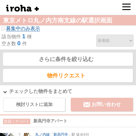
東京メトロ丸ノ内方南支線の駅選択画面
募集中のみ表示
1
該当物件
棟
0
空き数
件
さらに条件を絞り込む
物件リクエスト
チェックした物件をまとめて
検討リストに追加
お問い合わせ
新高円寺アパート
賃貸｜アパート
丸ノ内線
「
新高円寺
」駅 徒歩4分