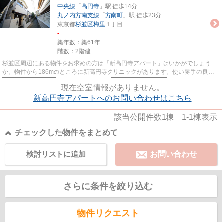
中央線
「
高円寺
」駅 徒歩14分
丸ノ内方南支線
「
方南町
」駅 徒歩23分
東京都
杉並区
梅里
１丁目
-
築年数：築61年
階数：2階建
杉並区周辺にある物件をお求めの方は「新高円寺アパート」はいかがでしょう
か。物件から186mのところに新高円寺クリニックがあります。使い勝手の良い
アパートでイチオシの物件です。...
現在空室情報がありません。
新高円寺アパートへのお問い合わせはこちら
該当公開件数
1
棟
1-1
棟表示
チェックした物件をまとめて
検討リストに追加
お問い合わせ
さらに条件を絞り込む
物件リクエスト