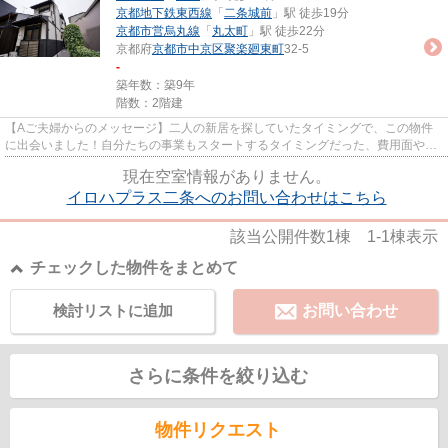
京都地下鉄東西線
「
二条城前
」駅 徒歩19分
京都市営烏丸線
「
丸太町
」駅 徒歩22分
京都府
京都市中京区
聚楽廻東町
32-5
-
築年数：築9年
階数：2階建
【Aご夫婦からのメッセージ】二人の新居を探していたタイミングで、この物件
に出会いました！自分たちの事業もスタートするタイミングだった、費用面や無
料の高速ネットを利用できるこ...
現在空室情報がありません。
イロハプラス二条へのお問い合わせはこちら
該当公開件数
1
棟
1-1
棟表示
チェックした物件をまとめて
検討リストに追加
お問い合わせ
さらに条件を絞り込む
物件リクエスト