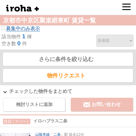
京都市中京区聚楽廻東町 賃貸一覧
募集中のみ表示
1
該当物件
棟
0
空き数
件
さらに条件を絞り込む
物件リクエスト
チェックした物件をまとめて
検討リストに追加
お問い合わせ
イロハプラス二条
賃貸｜アパート
山陰本線
「
二条
」駅 徒歩12分