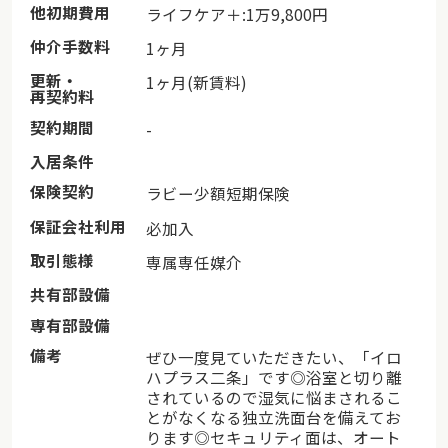
他初期費用
ライフケア＋:1万9,800円
自分が憧れの京都で、暮らす日がくるなんて。1年前まで
仲介手数料
1ヶ月
は、全く想像もしていなかった。
更新・
1ヶ月(新賃料)
再契約料
ふたりで京都旅行をした日から、「いつか京都に住みた
いね」という話はしていたものの、私も彼も関東にしか
契約期間
-
知り合いがいないし、京都は住むには少し格式が高い気
入居条件
がして躊躇していた。
保険契約
ラビー少額短期保険
何より私は自分の意思で引越しをしたことがないし、最
保証会社利用
必加入
近まわりでも増えている「移住」や「二拠点生活」は、
取引態様
専属専任媒介
憧れてはいたけど現実的に考えると難しいだろうなあ、
と思っていた。
共有部設備
専有部設備
だけど、ふたりで話しているうちに彼が「京都に住む方
備考
法を考えよう」と提案し、色々な選択肢の中から、この
ぜひ一度見ていただきたい、「イロ
ハプラス二条」です◎浴室と切り離
物件をみつけてきてくれた。
されているので湿気に悩まされるこ
とがなくなる独立洗面台を備えてお
2回目の京都旅行の時にここを実際に訪ねてみると、コミ
ります◎セキュリティ面は、オート
ュニティマネージャーの沼田さんという人が親切に色々