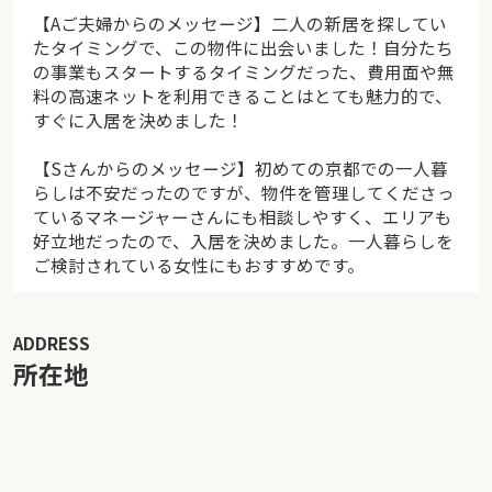
午前中は、それぞれやるべきことに取り組む時間、とい
【Aご夫婦からのメッセージ】二人の新居を探してい
うのが彼との決まりごと。私はもともと朝早く起きるの
たタイミングで、この物件に出会いました！自分たち
が苦手なタイプだったけど、彼と暮らすようになってか
の事業もスタートするタイミングだった、費用面や無
料の高速ネットを利用できることはとても魅力的で、
らは朝型の生活にもだいぶ慣れてきた。
すぐに入居を決めました！
【Sさんからのメッセージ】初めての京都での一人暮
らしは不安だったのですが、物件を管理してくださっ
ているマネージャーさんにも相談しやすく、エリアも
好立地だったので、入居を決めました。一人暮らしを
ご検討されている女性にもおすすめです。
ADDRESS
所在地
彼は今、東京の人材会社に在籍したままフルリモートで
働いている。私は、ずっと働いていたIT系の会社を退職し