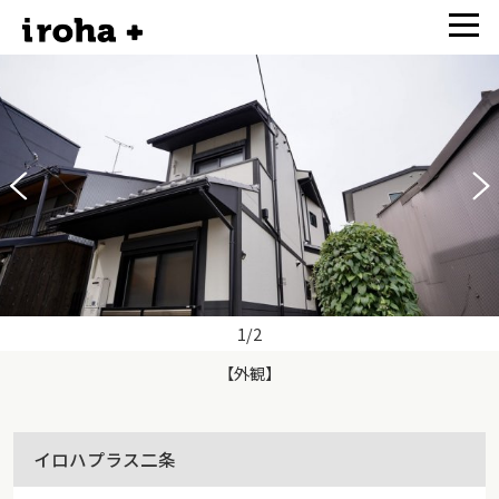
1
/
2
【外観】
イロハプラス二条