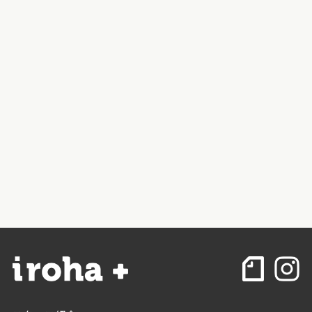
て、移住を機に京都の会社に転職した。
いつまで京都で暮らすか分からないのに、こっちの会社
に転職するなんてリスクが大きいんじゃないか……と最
初は思ったけど、沼田さんにも相談しながらリモートで
も働ける会社をみつけられたから、思い切って飛び込ん
でみることにした。
今までの私だったら、たぶんこんな挑戦はできなかっ
た。人生何があるか分からないなあ、と自分でも驚く。
「そろそろ、ご飯食べに行かない？」
彼の声で、だいぶ長い間画面と向き合っていたことに気
づく。実家に住んでいた頃と比べてこの部屋はとても静
かだから、つい作業に没頭してしまう。