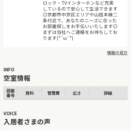
ロック・TVインターホンなど充実
教えてくれて、「ここなら、安心かもしれないね」と、
しているので安心して生活できます
帰り道にふたりで頷き合った。
◎京都市中京区エリアや山陰本線二
条付近で、あなたのニーズに合った
お部屋探しをお手伝いいたします◎
最低3ヶ月から住めるという気軽さや、家具家電がついて
まずは当社へご連絡をお待ちしてお
いて、すぐに引越しができるというのもお試し移住に踏
ります(*´ω`*)
み切れた理由だった。
情報の見方
そうして始まった、憧れの京都ふたり暮らし。この1ヶ
INFO
月、新しい生活や職場に慣れることに精一杯で、お互い
空室情報
忙しなく動いていたから、ようやく休日をゆっくり過ご
せるのが嬉しい。
部屋
賃料
管理費
広さ
詳細
番号
洗濯を終えて部屋に戻ってくる彼に「おはよう」と声を
かけて、ふたりで朝ごはんの支度をする。昨日買ってお
VOICE
いたパンを食べ、午前中の間にそれぞれの用事を済ませ
入居者さまの声
ることにした。