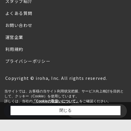
スタッフ紹介
近くのお店でお昼ご飯を食べてから、京都御所のほうに
向かって並んで歩く。ちょうど桜が見頃で、「これが京
よくある質問
都の春なんだね」「写真で見てた風景が目の前に広がっ
てるなんて、なんだか信じられないな」としみじみす
お問い合わせ
る。
運営企業
どちらからともなく「そろそろ休憩しようか」と口にし
利用規約
て、私たちは前から気になっていた喫茶店へ向かった。
座り心地のいい椅子に沈み込み、彼は経営学の本を、私
プライバシーポリシー
は小説を開く。思い思いに過ごす時間は、日常の中のさ
さやかな幸せだ。
Copyright © iroha, Inc. All rights reserved.
本の感想を話し合いながら、鴨川沿いを歩く。京都に住
当サイトでは、お客様の当サイト利用状況把握、サービス向上検討を目的と
んだら、鴨川を毎日散歩するのが私たちの夢だった。
して、クッキー（Cookie）を使用しています。
詳しくは、当社の
「Cookieの取扱いについて」
をご確認ください。
空室待ち登録
空室情報
閉じる