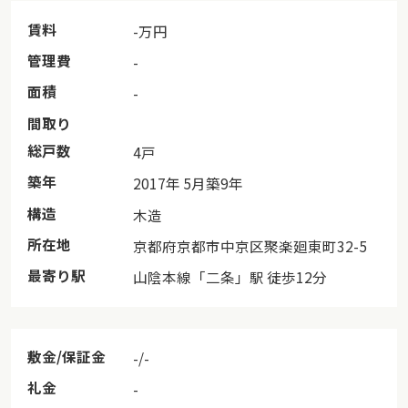
賃料
-万円
管理費
-
面積
-
間取り
総戸数
4戸
築年
2017年 5月築9年
構造
木造
所在地
京都府京都市中京区聚楽廻東町32-5
最寄り駅
山陰本線「二条」駅 徒歩12分
私たちは、1ヶ月前からお試しで「京都暮らし」をしてい
る。ふたりとも27年間、東京から出たことがなくて、京
都は旅行で訪れる「憧れの町」だった。ずっと東京の会
敷金/保証金
-/-
社員として働いて、家族ができて、子育てをするんだろ
礼金
-
うなあ……なんて、当たり前のように思っていたのに。