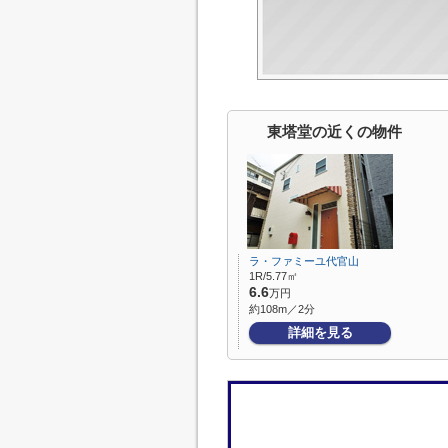
東塔堂の近くの物件
ラ・ファミーユ代官山
1R/5.77㎡
6.6
万円
約108m／2分
詳細を見る