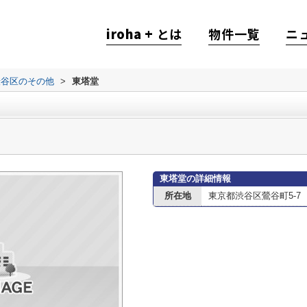
iroha +
とは
物件一覧
ニ
渋谷区のその他
>
東塔堂
東塔堂の詳細情報
所在地
東京都渋谷区鶯谷町5-7