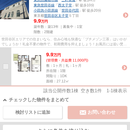
東急田園都市線
「
三軒茶屋
」駅 徒歩8分
東急世田谷線
「
西太子堂
」駅 徒歩10分
小田急小田原線
「
世田谷代田
」駅 徒歩20分
東京都
世田谷区
太子堂
５丁目
9.9
万円
築年数：築13年 ｜募集中：
1室
階数：2階建
世田谷区エリアでの住まいなら、住み心地も快適な「プチメゾン三茶」はいかが
でしょうか！礼金不要の物件で、初期費用を抑えましょう！お風呂には追い焚き
機能が付いています！駅から...
9.9
万
円
(管理費・共益費 11,000円)
敷：1ヶ月｜礼：1ヶ月
所在階：1階
間取り：1DK
面積：27.12㎡
該当公開件数
1
棟 空き数
1
件
1-1
棟表示
チェックした物件をまとめて
検討リストに追加
お問い合わせ