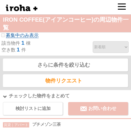
IRON COFFEE(アイアンコーヒー)の周辺物件一
覧
募集中のみ表示
1
該当物件
棟
1
空き数
件
さらに条件を絞り込む
物件リクエスト
チェックした物件をまとめて
検討リストに追加
お問い合わせ
プチメゾン三茶
賃貸｜アパート