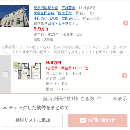
東急田園都市線
「
三軒茶屋
」駅 徒歩8分
東急世田谷線
「
西太子堂
」駅 徒歩10分
小田急小田原線
「
世田谷代田
」駅 徒歩20分
東京都
世田谷区
太子堂
５丁目
9.9
万円
築年数：築13年 ｜募集中：
1室
階数：2階建
世田谷区エリアでの住まいなら、住み心地も快適な「プチメゾン三茶」はいかが
でしょうか！礼金不要の物件で、初期費用を抑えましょう！お風呂には追い焚き
機能が付いています！駅から...
9.9
万
円
(管理費・共益費 11,000円)
敷：1ヶ月｜礼：1ヶ月
所在階：1階
間取り：1DK
面積：27.12㎡
該当公開件数
1
棟 空き数
1
件
1-1
棟表示
チェックした物件をまとめて
検討リストに追加
お問い合わせ