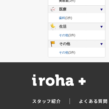
美容室
(1件)
医療
歯科
(1件)
生活
その他
(1件)
その他
その他
(1件)
スタッフ紹介
よくある質問