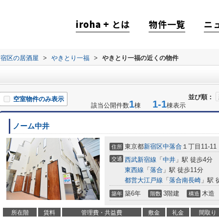
iroha +
とは
物件一覧
ニ
新宿区の居酒屋
>
やきとり一福
>
やきとり一福の近くの物件
並び順：
空室物件のみ表示
1
1-1
該当公開件数
棟
棟表示
ノーム中井
東京都
新宿区
中落合
１丁目11-11
住所
交通
西武新宿線
「
中井
」駅 徒歩4分
東西線
「
落合
」駅 徒歩11分
都営大江戸線
「
落合南長崎
」駅 
築6年
3階建
木造
築年
階数
構造
所在階
賃料
管理費・共益費
敷金
礼金
間取り