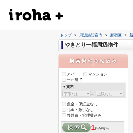
トップ
>
周辺施設案内
>
新宿区
>
やきとり一福周辺物件
アパート
マンション
一戸建て
▼賃料
～
敷金・保証金なし
礼金・敷引なし
共益費・管理費込み
1
件が該当