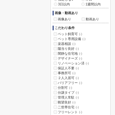
3日以内
1週間以内
画像・動画あり
画像あり
動画あり
こだわり条件
ペット飼育可
(-)
ペット専用設備
(-)
楽器相談
(-)
陽当り良好
(-)
閑静な住宅地
(-)
デザイナーズ
(-)
リノベーション済
(-)
保証人不要
(-)
事務所可
(-)
２人入居可
(-)
バリアフリー
(-)
分割可
(-)
分譲タイプ
(-)
管理人常駐
(-)
眺望良好
(-)
二世帯住宅
(-)
フリーレント
(-)