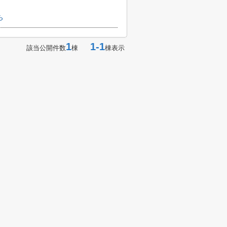
ら
1
1-1
該当公開件数
棟
棟表示