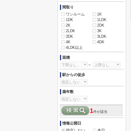
間取り
ワンルーム
1K
1DK
1LDK
2K
2DK
2LDK
3K
3DK
3LDK
4K
4DK
4LDK以上
面積
～
駅からの徒歩
築年数
1
件が該当
情報公開日
指定しない
本日