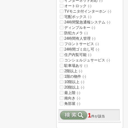
インターネット対応
(-)
オートロック
(-)
TVモニタ付インターホン
(-)
宅配ボックス
(-)
24時間緊急通報システム
(-)
ディンプルキー
(-)
防犯カメラ
(-)
24時間有人管理
(-)
フロントサービス
(-)
24時間ゴミ出し可
(-)
住戸内覧可能
(-)
コンシェルジュサービス
(-)
駐車場あり
(-)
2階以上
(-)
1階の物件
(-)
10階以上
(-)
20階以上
(-)
最上階
(-)
南向き
(-)
角部屋
(-)
1
件が該当