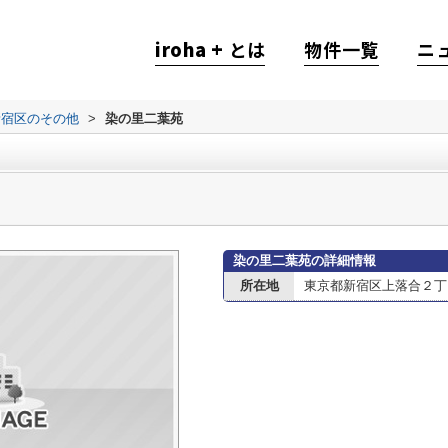
iroha +
とは
物件一覧
ニ
新宿区のその他
>
染の里二葉苑
染の里二葉苑の詳細情報
所在地
東京都新宿区上落合２丁目