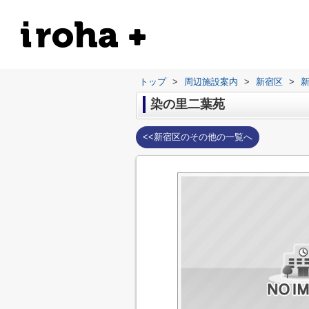
トップ
>
周辺施設案内
>
新宿区
>
染の里二葉苑
<<新宿区のその他の一覧へ